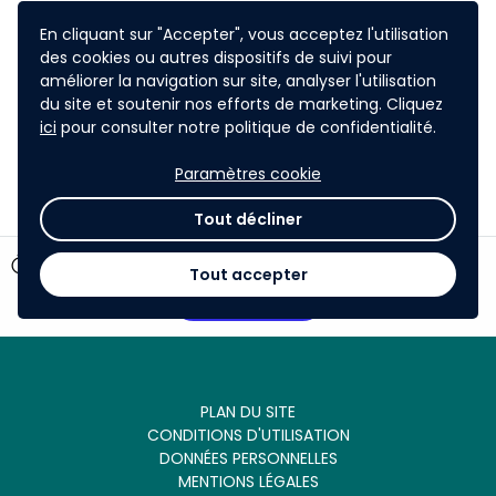
En cliquant sur "Accepter", vous acceptez l'utilisation
Ce pitch durera 15 minutes, comprenant 10 minutes
des cookies ou autres dispositifs de suivi pour
de présentation de votre projet, ainsi que 5 minutes
améliorer la navigation sur site, analyser l'utilisation
de question du jury, et se tiendra le jeudi 1er Octobre
du site et soutenir nos efforts de marketing. Cliquez
2026.
ici
pour consulter notre politique de confidentialité.
Paramètres cookie
Tout décliner
timer
46 jours restants
Tout accepter
Participer
PLAN DU SITE
CONDITIONS D'UTILISATION
DONNÉES PERSONNELLES
MENTIONS LÉGALES