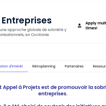
 Entreprises
Apply mult
approval
times!
t une approche globale de sobriété y
isationnels, en Occitanie
tion d'Intérêt
Rétroplanning
Partenaires
Ressour
et Appel à Projets est de promouvoir la sobr
entreprises.