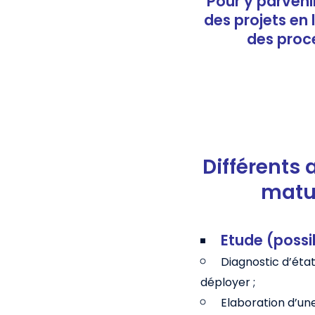
Pour y parvenir
des projets en 
des proce
Différents
matur
Etude (possi
Diagnostic d’état
déployer ;
Elaboration d’une