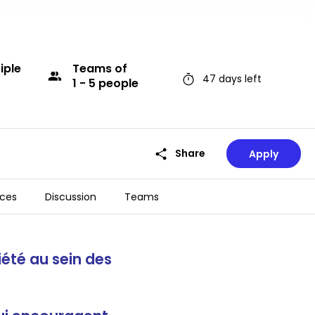
iple
Teams
of
group
timer
47 days left
1 - 5 people
share
Share
Apply
ces
Discussion
Teams
timer
47 days left
iété au sein des