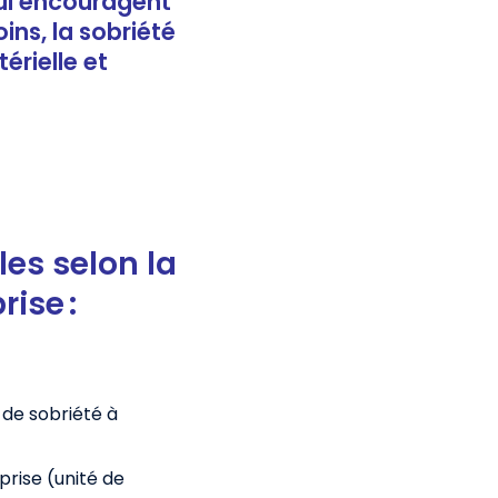
 qui encouragent
ins, la sobriété
érielle et
es selon la
rise :
s de sobriété à
prise (unité de