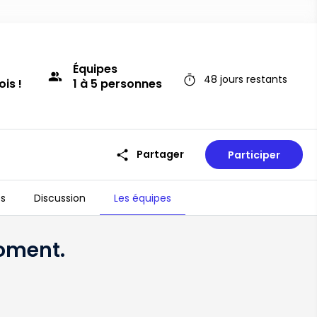
Équipes
group
timer
48 jours restants
ois !
1 à 5 personnes
share
Partager
Participer
s
Discussion
Les équipes
timer
48 jours restants
moment.