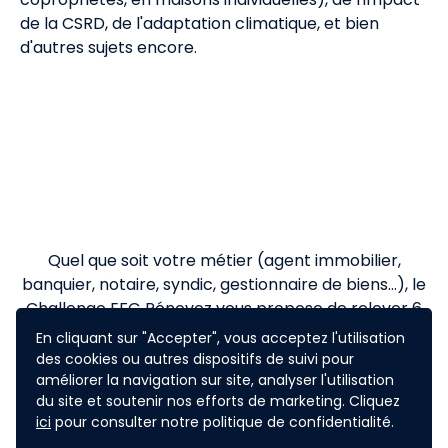
de la CSRD, de l'adaptation climatique, et bien
d'autres sujets encore.
Quel que soit votre métier (agent immobilier,
banquier, notaire, syndic, gestionnaire de biens…), le
Challenge EFG Rénovez vous propose de relever 6
défis sur votre territoire !
En cliquant sur "Accepter", vous acceptez l'utilisation
des cookies ou autres dispositifs de suivi pour
Ce programme est à la fois une occasion de
améliorer la navigation sur site, analyser l'utilisation
du site et soutenir nos efforts de marketing. Cliquez
rencontrer les acteurs locaux, de partager des
ici
pour consulter notre politique de confidentialité.
connaissances ou des process éprouvés, mais aussi