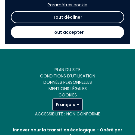
de valoriser les expérimentations que vous avez pu
Paramètres cookie
mettre en œuvre.
Tout décliner
Agissons ensemble pour un logement plus résilient.
Relevons les défis dès maintenant !
Tout accepter
PLAN DU SITE
CONDITIONS D'UTILISATION
DONNÉES PERSONNELLES
MENTIONS LÉGALES
COOKIES
Français
ACCESSIBILITÉ : NON CONFORME
Innover pour la transition écologique -
Opéré par