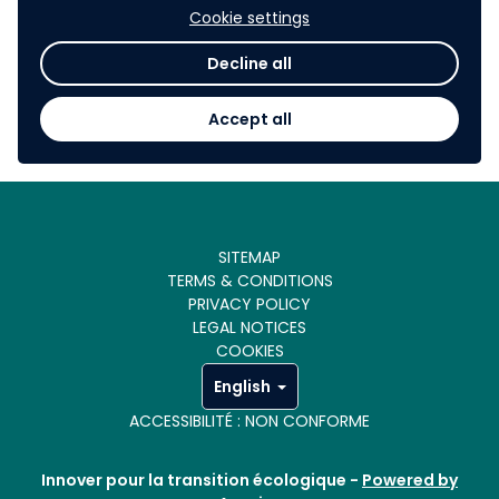
de valoriser les expérimentations que vous avez pu
Cookie settings
mettre en œuvre.
Decline all
Agissons ensemble pour un logement plus résilient.
Relevons les défis dès maintenant !
Accept all
SITEMAP
TERMS & CONDITIONS
PRIVACY POLICY
LEGAL NOTICES
COOKIES
English
ACCESSIBILITÉ : NON CONFORME
Innover pour la transition écologique -
Powered by