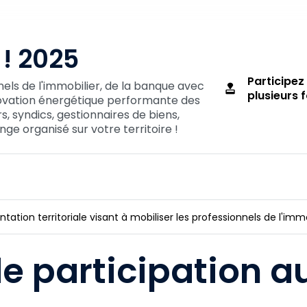
! 2025
Participez
els de l'immobilier, de la banque avec
approval
plusieurs f
novation énergétique performante des
, syndics, gestionnaires de biens,
ge organisé sur votre territoire !
ation territoriale visant à mobiliser les professionnels de l'imm
e participation a