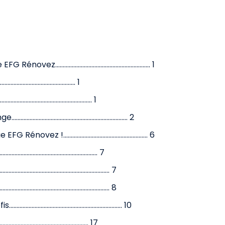
........................................................ 1
............................................. 1
................................................ 1
..................................................... 2
..................................................... 6
................................................. 7
.................................................. 7
..................................................... 8
.................................................... 10
.............................................. 17