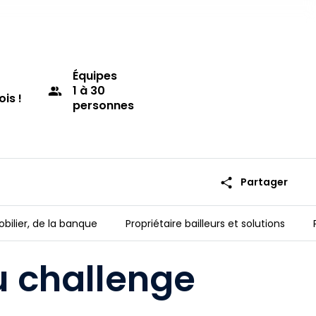
Équipes
1 à 30
group
ois !
personnes
share
Partager
obilier, de la banque
Propriétaire bailleurs et solutions
u challenge