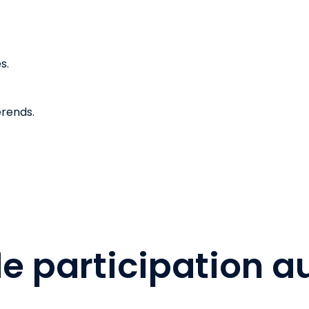
s.
érends.
e participation a