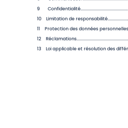
9 Confidentialité.................................................................
10 Limitation de responsabilité..........................................
11 Protection des données personnelles...........................
12 Réclamations.....................................................................
13 Loi applicable et résolution des différends.................