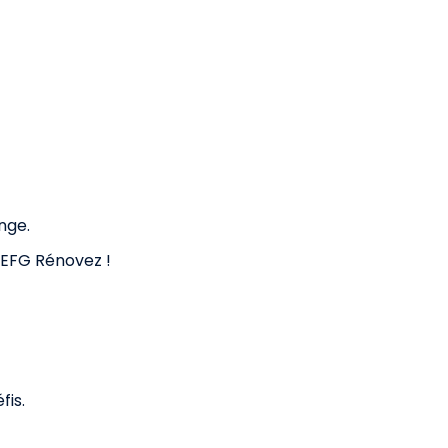
nge.
 EFG Rénovez !
fis.