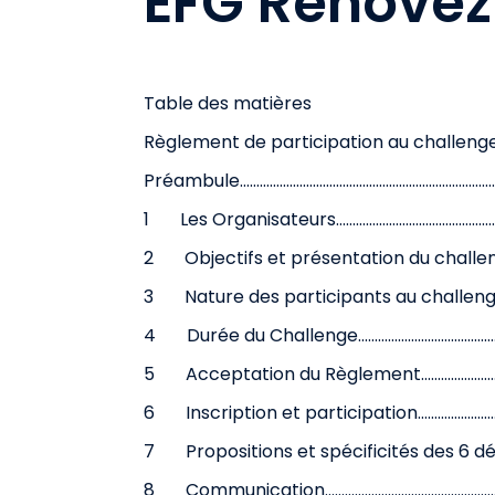
EFG Rénovez
Table des matières
Règlement de participation au challenge EFG Rénovez.......
Préambule..................................................................................
1 Les Organisateurs.............................................................
2 Objectifs et présentation du challenge........................
3 Nature des participants au challenge EFG Rénovez !...
4 Durée du Challenge.........................................................
5 Acceptation du Règlement.............................................
6 Inscription et participation...........................................
7 Propositions et spécificités des 6 défis.......................
8 Communication................................................................