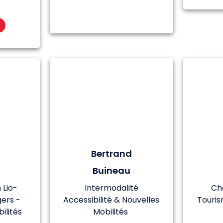
Bertrand
t
Buineau
Lio-
Intermodalité
Ch
gers -
Accessibilité & Nouvelles
Touri
ilités
Mobilités