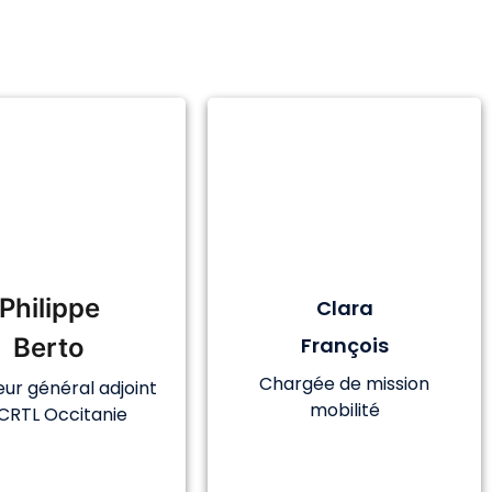
Philippe
Clara
Berto
François
Chargée de mission
eur général adjoint
mobilité
CRTL Occitanie