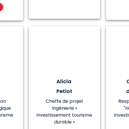
Alicia
Petiot
ion
Cheffe de projet
Resp
gique
Ingénierie «
"
urisme
investissement tourisme
invest
durable »