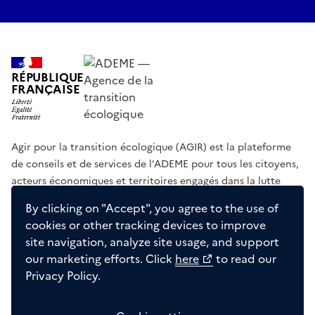
RÉPUBLIQUE
FRANÇAISE
Agir pour la transition écologique (AGIR) est la plateforme
de conseils et de services de l'ADEME pour tous les citoyens,
acteurs économiques et territoires engagés dans la lutte
contre le réchauffement climatique et la dégradation des
By clicking on "Accept", you agree to the use of
ressources.
cookies or other tracking devices to improve
site navigation, analyze site usage, and support
ademe.fr
librairie.ademe.fr
infos.ademe.fr
our marketing efforts. Click
here
to read our
Privacy Policy.
ademe.fr/presse