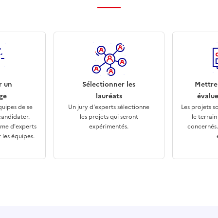
r un
Sélectionner les
Mettre
ge
lauréats
évalue
quipes de se
Un jury d'experts sélectionne
Les projets s
candidater.
les projets qui seront
le terrai
me d'experts
expérimentés.
concernés. 
les équipes.