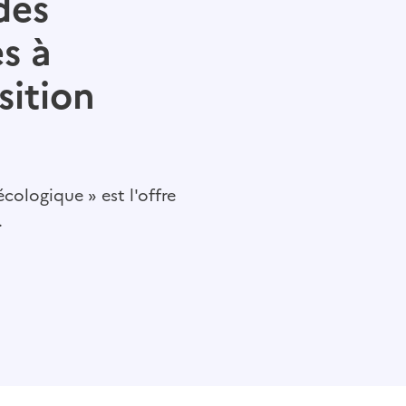
des
s à
sition
cologique » est l'offre
.