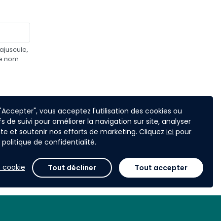
ajuscule,
re nom
 "Accepter", vous acceptez l'utilisation des cookies ou
fs de suivi pour améliorer la navigation sur site, analyser
 site et soutenir nos efforts de marketing. Cliquez
ici
pour
vant
politique de confidentialité.
 cookie
Tout décliner
Tout accepter