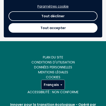
32 Likes
favorite
Paramètres cookie
Tout décliner
Tout accepter
1
2
chevron_left
chevron_right
PLAN DU SITE
CONDITIONS D'UTILISATION
DONNÉES PERSONNELLES
MENTIONS LÉGALES
COOKIES
Français
ACCESSIBILITÉ : NON CONFORME
Innover pour la transition écologique -
Opéré par