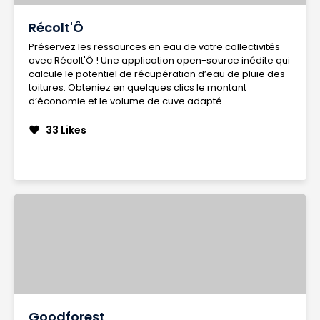
Récolt'Ô
Préservez les ressources en eau de votre collectivités
avec Récolt'Ô ! Une application open-source inédite qui
calcule le potentiel de récupération d’eau de pluie des
toitures. Obteniez en quelques clics le montant
d’économie et le volume de cuve adapté.
33 Likes
favorite
Goodforest