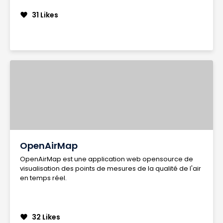
31 Likes
favorite
OpenAirMap
OpenAirMap est une application web opensource de
visualisation des points de mesures de la qualité de l'air
en temps réel.
32 Likes
favorite