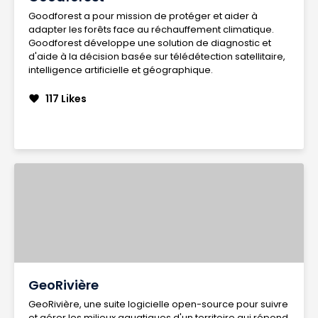
Goodforest a pour mission de protéger et aider à
adapter les forêts face au réchauffement climatique.
Goodforest développe une solution de diagnostic et
d'aide à la décision basée sur télédétection satellitaire,
intelligence artificielle et géographique.
117 Likes
favorite
GeoRivière
GeoRivière, une suite logicielle open-source pour suivre
et gérer les milieux aquatiques d'un territoire qui répond