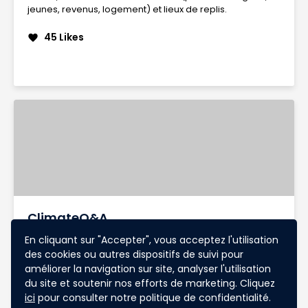
jeunes, revenus, logement) et lieux de replis.
45 Likes
favorite
ClimateQ&A
Amélioration de ClimateQ&A pour répondre aux
En cliquant sur "Accepter", vous acceptez l'utilisation
questions sur l'adaptation climatique locale. L'IA traduira
des cookies ou autres dispositifs de suivi pour
les requêtes, extraira les données et formulera des
améliorer la navigation sur site, analyser l'utilisation
réponses accessibles, démocratisant l'information
du site et soutenir nos efforts de marketing. Cliquez
climatique localisée.
ici
pour consulter notre politique de confidentialité.