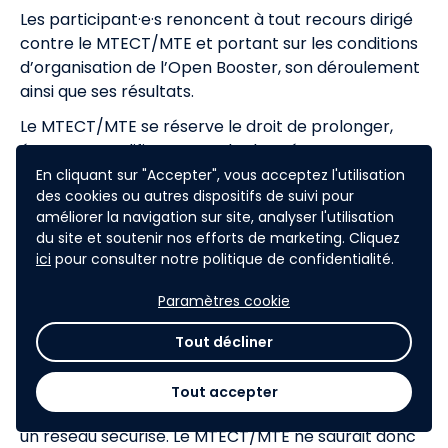
Les participant·e·s renoncent à tout recours dirigé
contre le MTECT/MTE et portant sur les conditions
d’organisation de l’Open Booster, son déroulement
ainsi que ses résultats.
Le MTECT/MTE se réserve le droit de prolonger,
écourter, modifier ou annuler le présent Open
Booster à tout moment en cas d’événement
En cliquant sur "Accepter", vous acceptez l'utilisation
des cookies ou autres dispositifs de suivi pour
qualifié de force majeure, tels que ceux reconnus
améliorer la navigation sur site, analyser l'utilisation
par la jurisprudence française, sans qu’il puisse être
du site et soutenir nos efforts de marketing. Cliquez
prétendu à aucune indemnité par les
ici
pour consulter notre politique de confidentialité.
participant·e·s. Sa responsabilité ne saurait être
engagée du fait de ces modifications.
Paramètres cookie
Le MTECT/MTE se réserve le droit d’exclure de la
Tout décliner
participation au présent Open Booster toute
personne troublant son déroulement.
Tout accepter
Il est expressément rappelé qu’Internet n’est pas
un réseau sécurisé. Le MTECT/MTE ne saurait donc