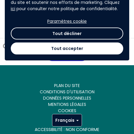
du site et soutenir nos efforts de marketing. Cliquez
Questions/Réponses.
ici
pour consulter notre politique de confidentialité.
Paramètres cookie
Tout décliner
timer
26 jours restants
Tout accepter
Participer
PLAN DU SITE
CONDITIONS D'UTILISATION
DONNÉES PERSONNELLES
MENTIONS LÉGALES
COOKIES
Français
ACCESSIBILITÉ : NON CONFORME