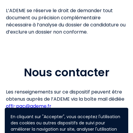
L’ADEME se réserve le droit de demander tout
document ou précision complémentaire
nécessaire à l’analyse du dossier de candidature ou
d’exclure un dossier non conforme.
Nous contacter
Les renseignements sur ce dispositif peuvent être
obtenus auprès de l’ADEME via la boîte mail dédiée
offi-pac@ademe.fr
Toutes les questions et réponses jugées utiles à une
En cliquant sur "Accepter", vous acceptez l'utilisation
des cookies ou autres dispositifs de suivi pour
meilleure compréhension du dispositif par les
améliorer la navigation sur site, analyser l'utilisation
potentiels candidats seront publiées sur la page