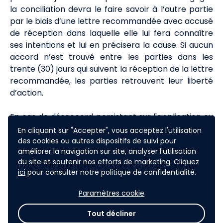
la conciliation devra le faire savoir à l’autre partie
par le biais d’une lettre recommandée avec accusé
de réception dans laquelle elle lui fera connaître
ses intentions et lui en précisera la cause. Si aucun
accord n’est trouvé entre les parties dans les
trente (30) jours qui suivent la réception de la lettre
recommandée, les parties retrouvent leur liberté
d’action.
En cas de désaccord persistant sur l'application ou
l'interprétation du Règlement, et à défaut d'accord
En cliquant sur "Accepter", vous acceptez l'utilisation
amiable, tout litige susceptible de naître entre les
des cookies ou autres dispositifs de suivi pour
améliorer la navigation sur site, analyser l'utilisation
parties, sera soumis à la juridiction exclusive des
du site et soutenir nos efforts de marketing. Cliquez
tribunaux français auxquels les parties font
ici
pour consulter notre politique de confidentialité.
expressément attribution de compétence, même
en cas de pluralité de défendeurs, en référé,
Paramètres cookie
d'appel en garantie ou par requête.
Tout décliner