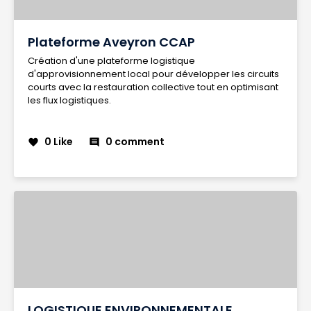
Plateforme Aveyron CCAP
Création d'une plateforme logistique
d'approvisionnement local pour développer les circuits
courts avec la restauration collective tout en optimisant
les flux logistiques.
0 Like
0 comment
favorite
comment
LOGISTIQUE ENVIRONNEMENTALE