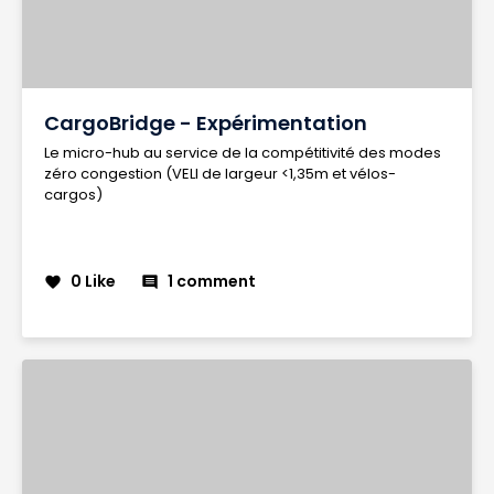
CargoBridge - Expérimentation
Le micro-hub au service de la compétitivité des modes
zéro congestion (VELI de largeur <1,35m et vélos-
cargos)
0 Like
1 comment
favorite
comment