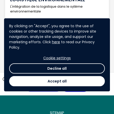
L'intégration de la logistique dans le sytème
environnementale
By clicking on "Accept", you agree to the use of
cookies or other tracking devices to improve site
0 Like
0 comment
favorite
comment
navigation, analyze site usage, and support our
marketing efforts. Click
here
to read our Privacy
Policy.
Cookie settings
1
2
...
5
chevron_left
chevron_right
Decline all
timer
146 days left
Accept all
View votes
Apply
SITEMAP