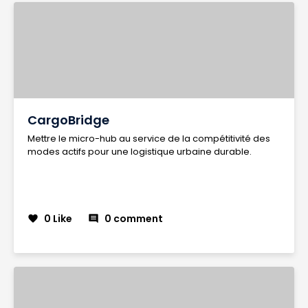
CargoBridge
Mettre le micro-hub au service de la compétitivité des
modes actifs pour une logistique urbaine durable.
0 Like
0 comment
favorite
comment