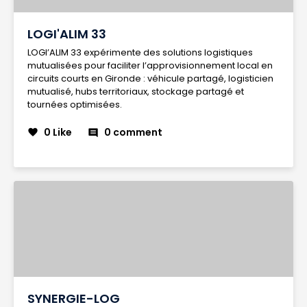
LOGI'ALIM 33
LOGI’ALIM 33 expérimente des solutions logistiques
mutualisées pour faciliter l’approvisionnement local en
circuits courts en Gironde : véhicule partagé, logisticien
mutualisé, hubs territoriaux, stockage partagé et
tournées optimisées.
0 Like
0 comment
favorite
comment
SYNERGIE-LOG