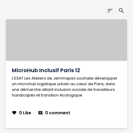
sort
search
MicroHub Inclusif Paris 12
L’ESAT Les Ateliers de Jemmapes souhaite développer
un microhub logistique urbain au cœur de Paris, dans
une démarche alliant inclusion sociale de travailleurs
handicapés et transition écologique.
0 Like
0 comment
favorite
comment