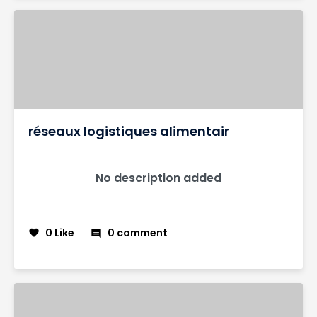
réseaux logistiques alimentair
No description added
0 Like
0 comment
favorite
comment