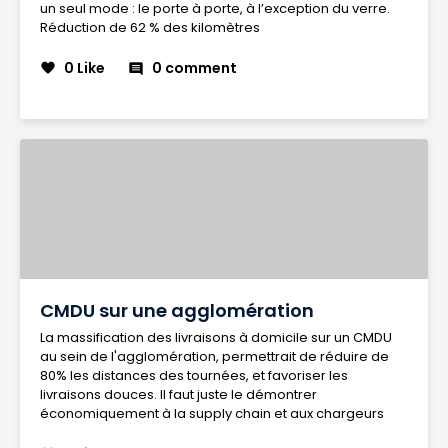
un seul mode : le porte à porte, à l’exception du verre.
Réduction de 62 % des kilomètres
0 Like
0 comment
favorite
comment
CMDU sur une agglomération
La massification des livraisons à domicile sur un CMDU
au sein de l'agglomération, permettrait de réduire de
80% les distances des tournées, et favoriser les
livraisons douces. Il faut juste le démontrer
économiquement à la supply chain et aux chargeurs