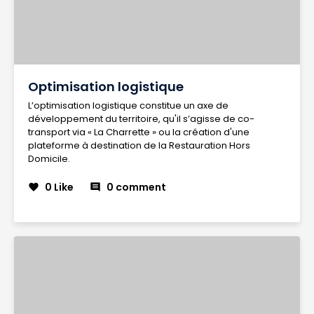
Optimisation logistique
L’optimisation logistique constitue un axe de
développement du territoire, qu'il s’agisse de co-
transport via « La Charrette » ou la création d'une
plateforme à destination de la Restauration Hors
Domicile.
0 Like
0 comment
favorite
comment