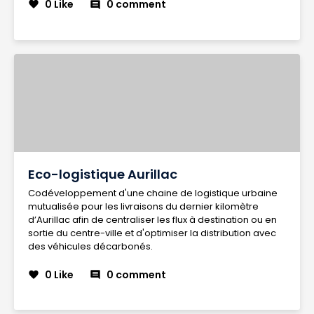
0 Like
0 comment
favorite
comment
Eco-logistique Aurillac
Codéveloppement d'une chaine de logistique urbaine
mutualisée pour les livraisons du dernier kilomètre
d’Aurillac afin de centraliser les flux à destination ou en
sortie du centre-ville et d'optimiser la distribution avec
des véhicules décarbonés.
0 Like
0 comment
favorite
comment