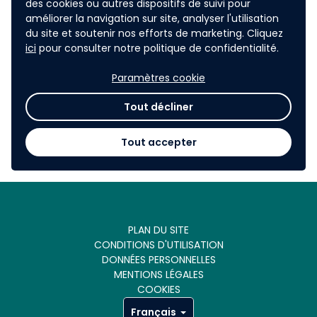
L’action de l’
ADEME (Agence de la transition
des cookies ou autres dispositifs de suivi pour
améliorer la navigation sur site, analyser l'utilisation
écologique
) sur la thématique de la mobilité
du site et soutenir nos efforts de marketing. Cliquez
s'articule autour de trois axes, consultables dans sa
ici
pour consulter notre politique de confidentialité.
stratégie 2020-2023
. La dynamique de promotion
de véhicules légers intermédiaires, sobres, éco-
Paramètres cookie
conçus, efficients, économiques et durables est
rassemblée depuis plusieurs années au sein de
Tout décliner
l'agence autour d'un défi : l'
eXtrême Défi
.
Tout accepter
PLAN DU SITE
CONDITIONS D'UTILISATION
DONNÉES PERSONNELLES
MENTIONS LÉGALES
COOKIES
Français