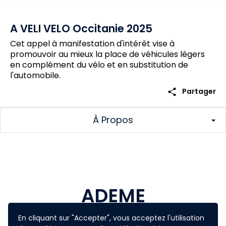
A VELI VELO Occitanie 2025
Cet appel à manifestation d'intérêt vise à
promouvoir au mieux la place de véhicules légers
en complément du vélo et en substitution de
l'automobile.
share
Partager
À Propos
ADEME
En cliquant sur "Accepter", vous acceptez l'utilisation