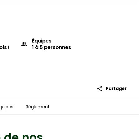
Équipes
group
ois !
1 à 5 personnes
share
Partager
quipes
Règlement
n de nos