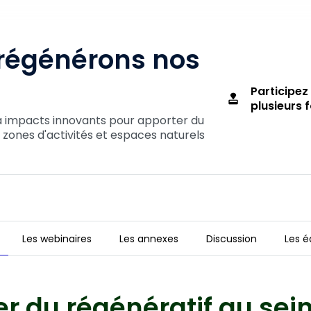
 régénérons nos
Participez
approval
plusieurs f
à impacts innovants pour apporter du
s, zones d'activités et espaces naturels
Les webinaires
Les annexes
Discussion
Les é
toires
r du régénératif au sei