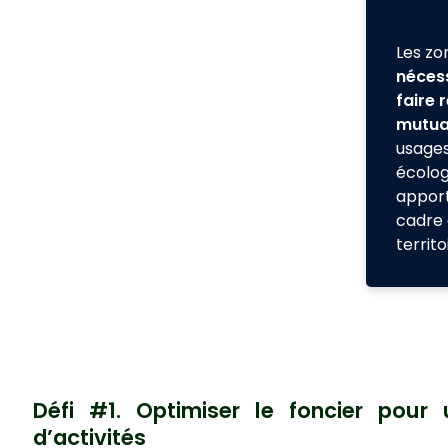
Les zo
nécess
faire 
mutual
usages
écolog
apport
cadre 
territo
Défi #1.
Optimiser le foncier pou
d’activités