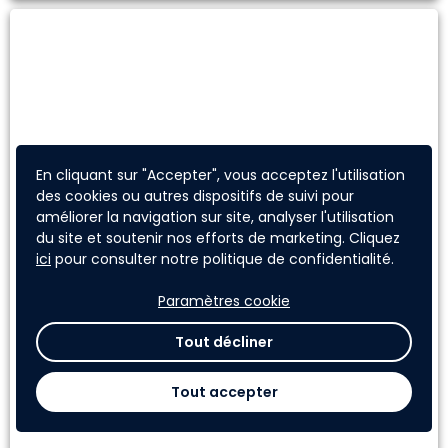
En cliquant sur "Accepter", vous acceptez l'utilisation
des cookies ou autres dispositifs de suivi pour
Joëlle Colosio
améliorer la navigation sur site, analyser l'utilisation
ADEME
du site et soutenir nos efforts de marketing. Cliquez
ici
pour consulter notre politique de confidentialité.
Directrice exécutive adjointe des territoires chez ADEME.
Paramètres cookie
Tout décliner
Tout accepter