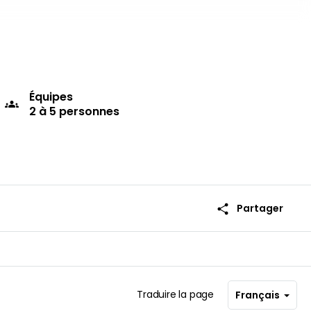
Équipes
groups
2 à 5 personnes
share
Partager
Traduire la page
Français