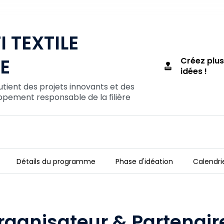
 TEXTILE
E
Créez plus
approval
idées !
ient des projets innovants et des
pement responsable de la filière
Détails du programme
Phase d'idéation
Calendri
ABLE
rganisateur & Partenair