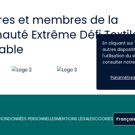
res et membres de la
té Extrême Défi Textil
En cliquant sur
able
autres dispositi
l'utilisation du
consulter notre 
Paramètres
TION
DONNÉES PERSONNELLES
MENTIONS LÉGALES
COOKIES
Françai