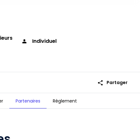
ieurs
Individuel
person
share
Partager
er
Partenaires
Règlement
es