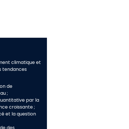
ment climatique et
es tendances
ion de
eau
;
uantitative par la
nce croissante
;
é et la question
ade des