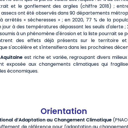
ait et le gonflement des argiles (chiffre 2018) ; entre
 assecs ont été observés dans 90 départements métropol
à arrêtés « sécheresses » ; en 2020, 77 % de la popula
jour à des températures dépassant les seuils d'alerte ;
t soumis à un phénomène d'érosion et la liste pourrait se
rent des effets déjà présents sur le territoire et
e s'accélère et s'intensifiera dans les prochaines décen
Aquitaine
est riche et variée, regroupant divers milieux 
ment exposée aux changements climatiques qui fragilis
èles économiques.
Orientation
tional d’Adaptation au Changement Climatique
(PNACC
auffement de référence pour l'adaptation au changemen