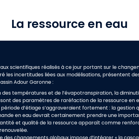
La ressource en eau
ux scientifiques réalisés à ce jour portant sur le change
é les incertitudes liées aux modélisations, présentent d
bassin Adour Garonne :
 des températures et de l’évapotranspiration, la diminut
 sont des paramètres de raréfaction de la ressource en 
 période d’étiage s’aggraveraient fortement : la gestion q
mande en eau devrait certainement prendre une importa
uantité et qualité de la ressource apparaît comme renforc
, renouvelée
.
e des changements globaux impose d’intégrer « la casc