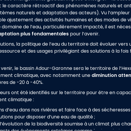
 le caractère rétroactif des phénomènes naturels et an
stèmes naturels et adaptation des acteurs). Vu l’ampleur
ple ajustement des activités humaines et des modes de vi
le domaine de l’eau, particulièrement impacté, il est néces
daptation plus fondamentales
pour l’avenir.
utions, la politique de l’eau du territoire doit évoluer vers
ssource et des usages privilégiant des solutions à la fois f
venir, le bassin Adour-Garonne sera le territoire de l’Hex
ment climatique, avec notamment une
diminution atte
ières de -20
à
-40%.
urs ont été identifiés sur le territoire pour
être en capac
nt climatique :
s d’eau dans nos rivières et faire face à des sécheresses
lutions pour disposer d’une eau de qualité ;
évolution de la biodiversité soumise à un climat plus chau
pacts des évènements extrêmes comme les inondations, 