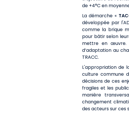
de +4°C en moyenne su
La démarche «
TA
développée par l'AD
comme la brique mét
pour bâtir selon leu
mettre en œuvre. L
d’adaptation au cha
TRACC.
L'appropriation de 
culture commune de 
décisions de ces enj
fragiles et les publ
manière transvers
changement climatiqu
des acteurs sur ces s