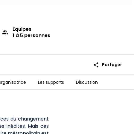
Équipes
group
1 à 5 personnes
share
Partager
organisatrice
Les supports
Discussion
ences du changement
es inédites. Mais ces
oire métropolitain est