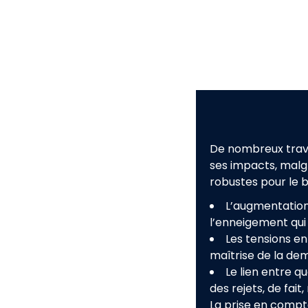
De nombreux trava
ses impacts, malgr
robustes pour le 
L’augmentation
l’enneigement qui
Les tensions en
maîtrise de la de
Le lien entre q
des rejets, de fait
La prise en compt