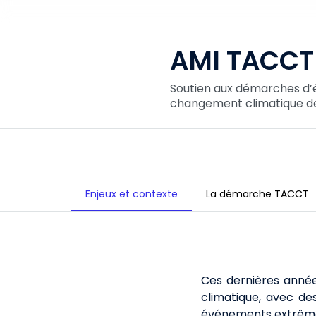
AMI TACCT
Soutien aux démarches d’é
changement climatique des
Enjeux et contexte
La démarche TACCT
AMI TACCT NOUVELLE AQUITAINE
Ces dernières anné
climatique, avec des
événements extrêmes n