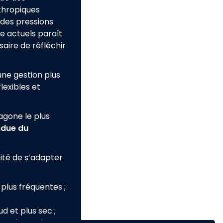
thropiques
 des pressions
e actuels paraît
saire de réfléchir
 une gestion plus
lexibles et
agone le plus
ndue du
ité
de s’adapter
 plus fréquentes ;
d et plus sec ;
la submersion