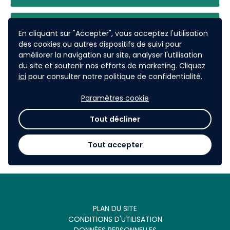
Volet 4. Allongement de la durée
En cliquant sur "Accepter", vous acceptez l'utilisation
d'usage - Réemploi des emballages
des cookies ou autres dispositifs de suivi pour
améliorer la navigation sur site, analyser l'utilisation
du site et soutenir nos efforts de marketing. Cliquez
Volet 5. Déchèteries
ici
pour consulter notre politique de confidentialité.
professionnelles
Paramètres cookie
Volet 6. Lutte contre le gaspillage
Tout décliner
alimentaire
Tout accepter
PLAN DU SITE
CONDITIONS D'UTILISATION