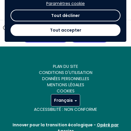
Paramètres cookie
Tout décliner
timer
145 jours restants
Tout accepter
Voir les votes
Participer
PLAN DU SITE
CONDITIONS D'UTILISATION
DONNÉES PERSONNELLES
MENTIONS LÉGALES
COOKIES
Français
ACCESSIBILITÉ : NON CONFORME
Innover pour la transition écologique -
Opéré par