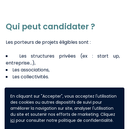
Qui peut candidater ?
Les porteurs de projets éligibles sont :
Les structures privées (ex : start up,
entreprise...),
Les associations,
Les collectivités.
Des actions collectives peuvent également être
En cliquant sur "Accepter", vous acceptez l'utilisation
envisagées. La structure doit être basée en
des cookies ou autres dispositifs de suivi pour
Normandie ou avoir des activités en Normandie
améliorer la navigation sur site, analyser l'utilisation
pour candidater.
du site et soutenir nos efforts de marketing. Cliquez
ici
pour consulter notre politique de confidentialité.