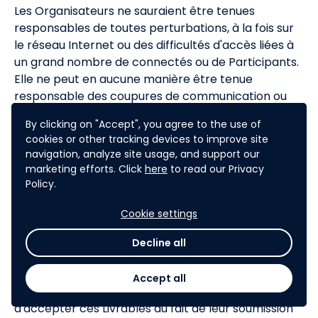
Les Organisateurs ne sauraient être tenues
responsables de toutes perturbations, à la fois sur
le réseau Internet ou des difficultés d'accès liées à
un grand nombre de connectés ou de Participants.
Elle ne peut en aucune manière être tenue
responsable des coupures de communication ou
d'accès, des pertes de données, des virus
By clicking on "Accept", you agree to the use of
informatiques ou de tout préjudice direct ou indirect
cookies or other tracking devices to improve site
quel qu'il soit, éventuellement subi par un
navigation, analyze site usage, and support our
Participant avant pendant et après sa
marketing efforts. Click
here
to read our Privacy
participation au Challenge.
Policy.
Les Organisateurs ne sauraient en outre être
Cookie settings
tenues responsables de tous faits ou dommages
qui ne leur seraient pas directement ou
Decline all
indirectement imputables, notamment résultant
des fautes ou du retard dans la soumission des
Accept all
Livrables par les Participants, y compris le refus
d'accepter ces Livrables du fait de leur soumission