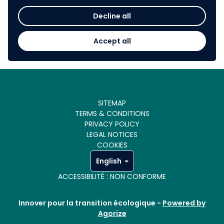
durable CRTL Occitanie
Decline all
sophie.pirkin@crtoccitanie.fr
Tel: 07 86 46 05 17
Accept all
SITEMAP
TERMS & CONDITIONS
PRIVACY POLICY
LEGAL NOTICES
COOKIES
English
ACCESSIBILITÉ : NON CONFORME
Innover pour la transition écologique -
Powered by
Agorize