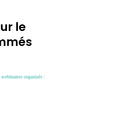
ur le
rammés
x webinaires organisés
: