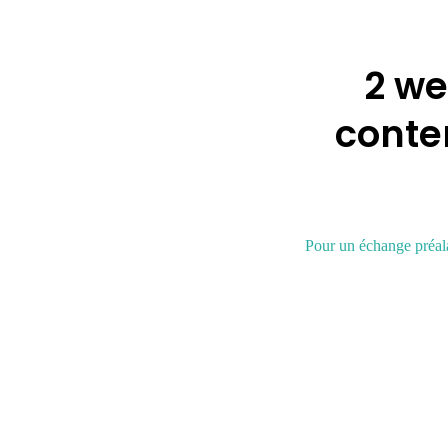
2 we
conte
Pour un échange préala