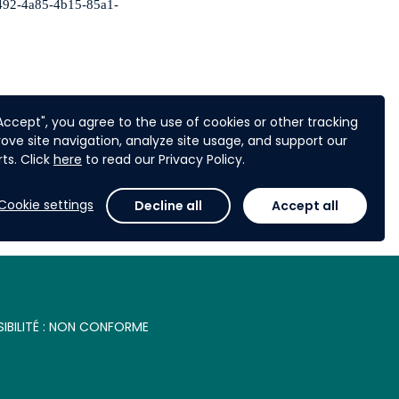
2492-4a85-4b15-85a1-
"Accept", you agree to the use of cookies or other tracking
2492-4a85-4b15-85a1-
ove site navigation, analyze site usage, and support our
ts. Click
here
to read our Privacy Policy.
Cookie settings
Decline all
Accept all
IBILITÉ : NON CONFORME