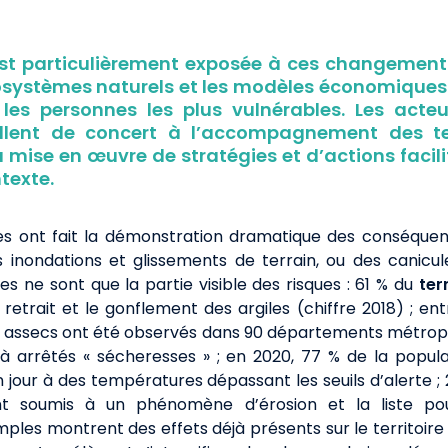
est particulièrement exposée à ces changement
écosystèmes naturels et les modèles économiques
 les personnes les plus vulnérables. Les acteur
illent de concert à l’accompagnement des ter
a mise en œuvre de stratégies et d’actions facil
texte.
es ont fait la démonstration dramatique des conséqu
 inondations et glissements de terrain, ou des canicul
 ne sont que la partie visible des risques : 61 % du
ter
etrait et le gonflement des argiles (chiffre 2018) ; entr
 assecs ont été observés dans 90 départements métropol
à arrêtés « sécheresses » ; en 2020, 77 % de la popula
jour à des températures dépassant les seuils d’alerte ;
sont soumis à un phénomène d’érosion et la liste pou
les montrent des effets déjà présents sur le territoire