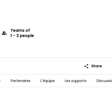
Teams
of
group
1 - 3 people
share
Share
t
Partenaires
L'équipe
Les supports
Discussi