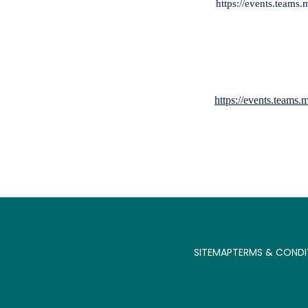
https://events.team
https://events.team
SITEMAP
TERMS & CONDI