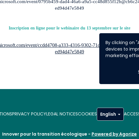
s.microsoft.com/event/0795b459-dad4-46a6-a9a5-cc48d855f12b@cb6c
ed94d47e5849
Inscription en ligne pour le webinaire du 13 septembre sur le site
By clicking on 
s.microsoft.com/event/ccdd4708-a333-4316-9302-71d4d46a91a7@cb6c
devices to impr
ed94d47e5849
marketing effor
TIONS
PRIVACY POLICY
LEGAL NOTICES
COOKIES
ACCESS
English
Innover pour la transition écologique -
Powered by Agorize