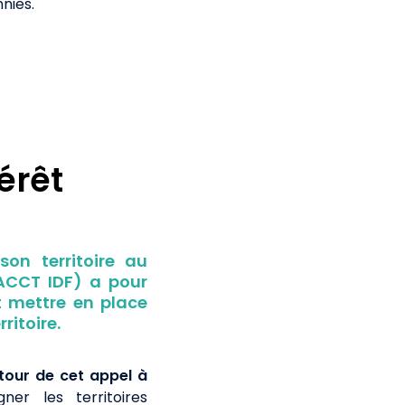
nies.
érêt
son territoire au
ACCT IDF) a pour
nt mettre en place
ritoire.
tour de cet appel à
er les territoires