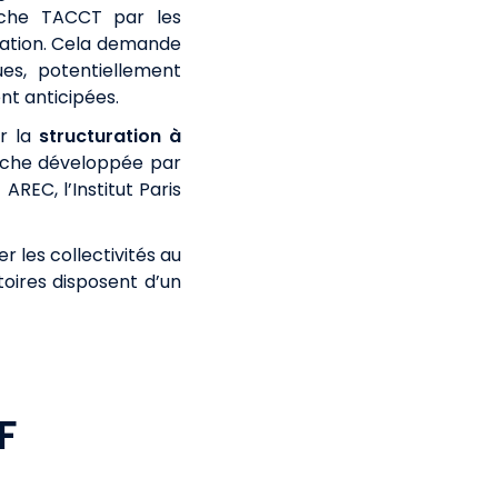
arche TACCT par les
tation. Cela demande
es, potentiellement
nt anticipées.
ur la
structuration à
rche développée par
AREC, l’Institut Paris
 les collectivités au
toires disposent d’un
F