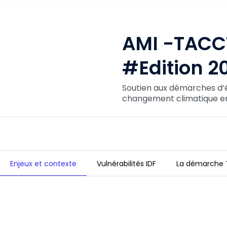
AMI -TACCT
#Edition 2
Soutien aux démarches d’é
changement climatique en
Enjeux et contexte
Vulnérabilités IDF
La démarche
AMI -TACCT - ILE DE FRANCE #Edit