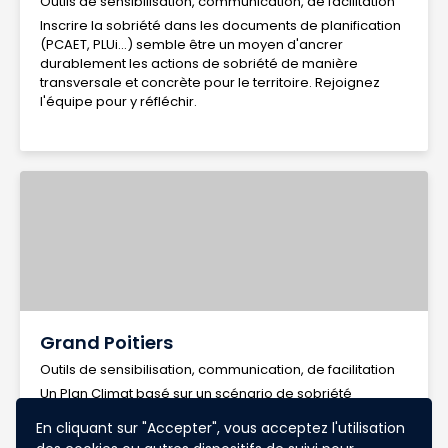
Outils de sensibilisation, communication, de facilitation
Inscrire la sobriété dans les documents de planification
(PCAET, PLUi...) semble être un moyen d'ancrer
durablement les actions de sobriété de manière
transversale et concrète pour le territoire. Rejoignez
l'équipe pour y réfléchir.
Grand Poitiers
Outils de sensibilisation, communication, de facilitation
Un Plan Climat basé sur un scénario de sobriété
(déclinaison du scénario Transition(s) 2050
En cliquant sur "Accepter", vous acceptez l'utilisation
"Coopérations territoriales") Des expériences,