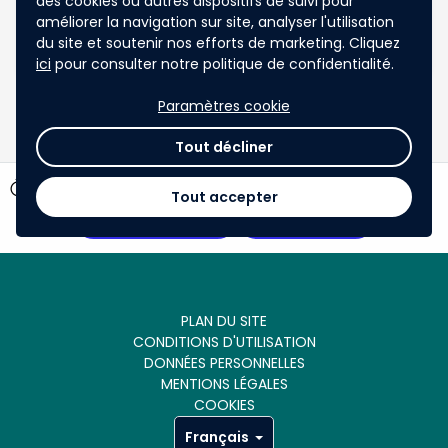
des cookies ou autres dispositifs de suivi pour
notamment en matière d'énergie Une démarche
engagée en 2026 avec élus, services et habitants
améliorer la navigation sur site, analyser l'utilisation
du site et soutenir nos efforts de marketing. Cliquez
ici
pour consulter notre politique de confidentialité.
Paramètres cookie
1
2
chevron_left
chevron_right
Tout décliner
timer
147 jours restants
Tout accepter
Voir les votes
Participer
PLAN DU SITE
CONDITIONS D'UTILISATION
DONNÉES PERSONNELLES
MENTIONS LÉGALES
COOKIES
Français