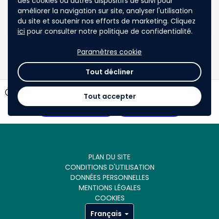
des cookies ou autres dispositifs de suivi pour
transversale et concrète pour le territoire. Rejoignez
l'équipe pour y réfléchir.
améliorer la navigation sur site, analyser l'utilisation
du site et soutenir nos efforts de marketing. Cliquez
ici
pour consulter notre politique de confidentialité.
Paramètres cookie
1
2
chevron_left
chevron_right
Tout décliner
timer
144 jours restants
Tout accepter
Voir les votes
Participer
PLAN DU SITE
CONDITIONS D'UTILISATION
DONNÉES PERSONNELLES
MENTIONS LÉGALES
COOKIES
Français