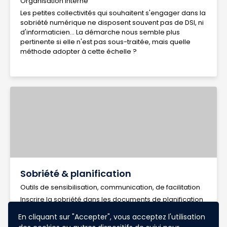
Organisation interne
Les petites collectivités qui souhaitent s'engager dans la
sobriété numérique ne disposent souvent pas de DSI, ni
d'informaticien... La démarche nous semble plus
pertinente si elle n'est pas sous-traitée, mais quelle
méthode adopter à cette échelle ?
Sobriété & planification
Outils de sensibilisation, communication, de facilitation
Inscrire la sobriété dans les documents de planification
(PCAET, PLUi...) semble être un moyen d'ancrer
En cliquant sur "Accepter", vous acceptez l'utilisation
durablement les actions de sobriété de manière