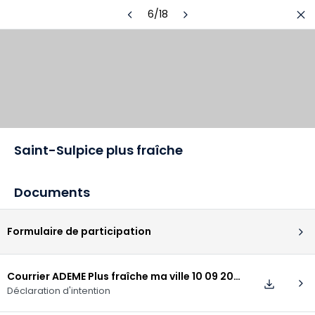
chevron_left
chevron_right
close
6/18
menu
Innover
pour
la
transition
écologique
Saint-Sulpice plus fraîche
Documents
chevron_right
Formulaire de participation
Courrier ADEME Plus fraîche ma ville 10 09 2024.pdf
chevron_right
download
Déclaration d'intention