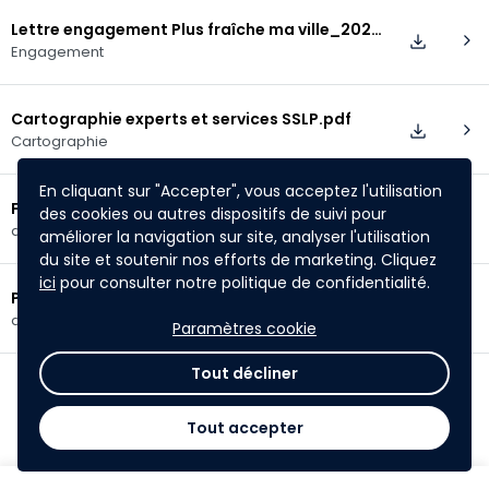
Lettre engagement Plus fraîche ma ville_2024 SSLP_10 09 2024.pdf
chevron_right
download
Engagement
AMI Plus fraîche ma ville - Occitanie
2024
Cartographie experts et services SSLP.pdf
Soutien aux démarches globales et aux projets
chevron_right
download
Cartographie
d’aménagement opérationnel de rafraîchissement
urbain en Occitanie à la ville et à la campagne
En cliquant sur "Accepter", vous acceptez l'utilisation
share
Partager
Fiche de poste Olivier FERNANDEZ.pdf
des cookies ou autres dispositifs de suivi pour
chevron_right
download
document
améliorer la navigation sur site, analyser l'utilisation
du site et soutenir nos efforts de marketing. Cliquez
ici
pour consulter notre politique de confidentialité.
PROJETS SSLP 01 07 2024.pdf
chevron_right
download
document
Paramètres cookie
Tout décliner
Commentaires
Tout accepter