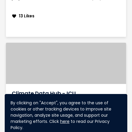
13 Likes
favorite
Climate Data Hub - ICU
Mené dans le cadre du Climate Data Hub, un dispositif
By clicking on "Accept", you agree to the use of
innovant de partage de données territoriales, le projet
cookies or other tracking devices to improve site
permet d'identifier l’impact des projets d’aménagement
navigation, analyze site usage, and support our
sur les ilots de chaleur et de fraicheur à Orléans
marketing efforts. Click
here
to read our Privacy
Métropole.
Policy.