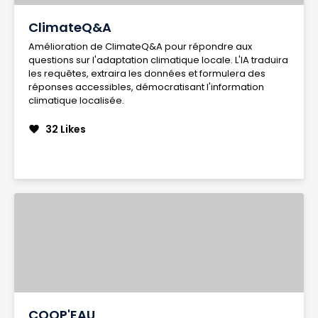
ClimateQ&A
Amélioration de ClimateQ&A pour répondre aux
questions sur l'adaptation climatique locale. L'IA traduira
les requêtes, extraira les données et formulera des
réponses accessibles, démocratisant l'information
climatique localisée.
32 Likes
favorite
COOP'EAU