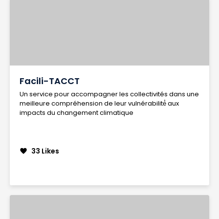
Facili-TACCT
Un service pour accompagner les collectivités dans une
meilleure compréhension de leur vulnérabilité́ aux
impacts du changement climatique
33 Likes
favorite