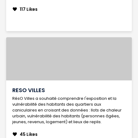
117 Likes
favorite
RESO VILLES
RésO Villes a souhaité comprendre l'exposition et la
vulnérabilité des habitants des quartiers aux
caniculaires en croisant des données : Ilots de chaleur
urbain, vulnérabilité des habitants (personnes âgées,
jeunes, revenus, logement) et lieux de replis.
45 Likes
favorite