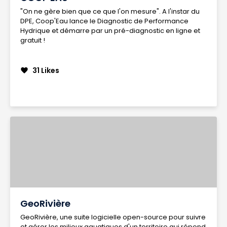
"On ne gère bien que ce que l'on mesure". A l'instar du
DPE, Coop'Eau lance le Diagnostic de Performance
Hydrique et démarre par un pré-diagnostic en ligne et
gratuit !
31 Likes
favorite
GeoRivière
GeoRivière, une suite logicielle open-source pour suivre
et gérer les milieux aquatiques d'un territoire qui répond