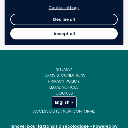
8 Likes
favorite
Cookie settings
Decline all
Accept all
1
2
chevron_left
chevron_right
SITEMAP
TERMS & CONDITIONS
PRIVACY POLICY
LEGAL NOTICES
COOKIES
English
ACCESSIBILITÉ : NON CONFORME
Innover pour la transition écologique -
Powered by