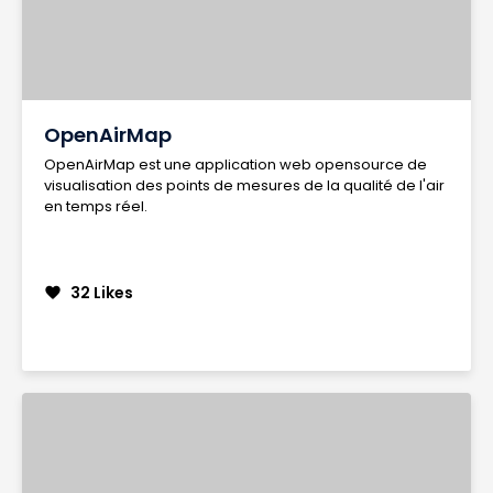
OpenAirMap
OpenAirMap est une application web opensource de
visualisation des points de mesures de la qualité de l'air
en temps réel.
32 Likes
favorite